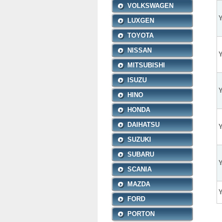
VOLKSWAGEN
Y
LUXGEN
TOYOTA
NISSAN
Y
MITSUBISHI
ISUZU
Y
HINO
HONDA
DAIHATSU
Y
SUZUKI
SUBARU
Y
SCANIA
MAZDA
Y
FORD
PORTON