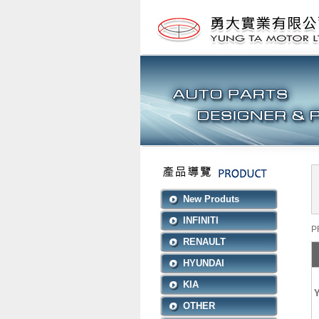
New Produts
INFINITI
P
RENAULT
HYUNDAI
KIA
Y
OTHER