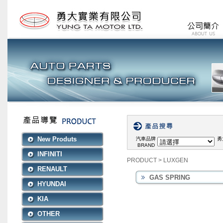
New Produts
汽車品牌
勇
BRAND
INFINITI
PRODUCT
>
LUXGEN
RENAULT
GAS SPRING
HYUNDAI
KIA
OTHER