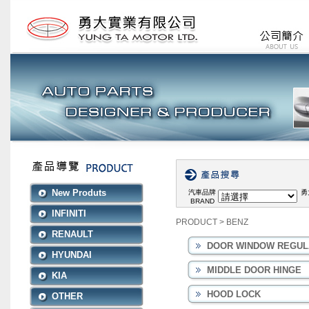
New Produts
汽車品牌
勇
BRAND
INFINITI
PRODUCT
>
BENZ
RENAULT
DOOR WINDOW REGUL
HYUNDAI
MIDDLE DOOR HINGE
KIA
HOOD LOCK
OTHER