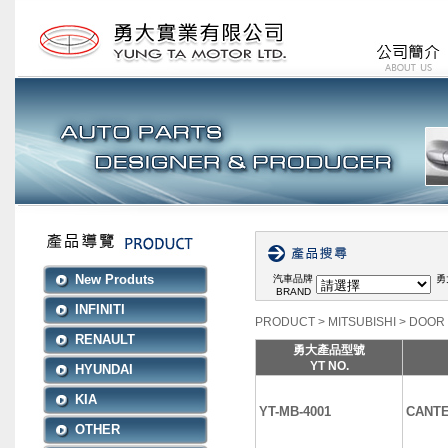
New Produts
汽車品牌
勇
BRAND
INFINITI
PRODUCT
>
MITSUBISHI
>
DOOR 
RENAULT
勇大產品型號
YT NO.
HYUNDAI
KIA
YT-MB-4001
CANTE
OTHER