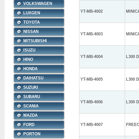
VOLKSWAGEN
YT-MB-4002
MINIC
LUXGEN
TOYOTA
NISSAN
YT-MB-4003
MINIC
MITSUBISHI
ISUZU
YT-MB-4004
L300 D
HINO
HONDA
DAIHATSU
YT-MB-4005
L300 
SUZUKI
SUBARU
YT-MB-4006
L300 D
SCANIA
MAZDA
FORD
YT-MB-4007
FREEC
PORTON