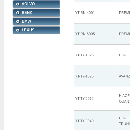
VOLVO
BENZ
YT-RN-4001
PREMI
BMW
LEXUS
YT-RN-6005
PREM
YT-TY-1025
HIACE'
YT-TY-1026
AVANZ
HIACE
YT-TY-2012
QUAN
HIACE
YT-TY-3049
TRUN