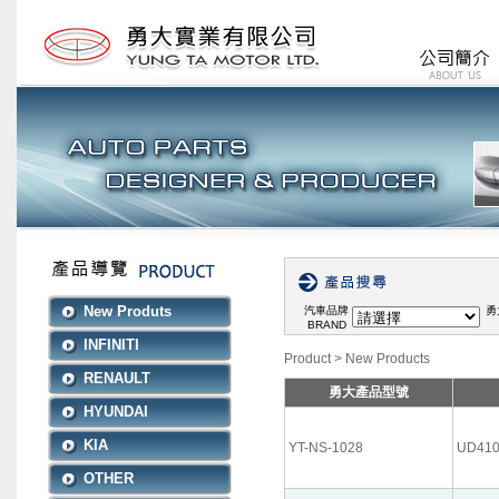
New Produts
汽車品牌
勇
BRAND
INFINITI
Product
> New Products
RENAULT
勇大產品型號
HYUNDAI
KIA
YT-NS-1028
UD41
OTHER