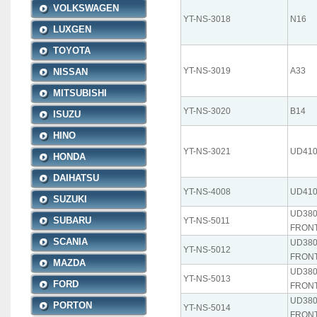
VOLKSWAGEN
YT-NS-3018
N16
LUXGEN
TOYOTA
YT-NS-3019
A33
NISSAN
MITSUBISHI
YT-NS-3020
B14
ISUZU
HINO
YT-NS-3021
UD41
HONDA
DAIHATSU
YT-NS-4008
UD41
SUZUKI
UD38
SUBARU
YT-NS-5011
FRONT
SCANIA
UD38
YT-NS-5012
FRONT
MAZDA
UD38
YT-NS-5013
FORD
FRONT
UD38
PORTON
YT-NS-5014
FRONT